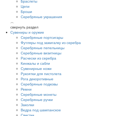
Браслеты
Цепи
Броши
Серебряные украшения
︿
свернуть раздел
Сувениры и оружие
Серебряные портсигары
Футляры под зажигалку из серебра
Серебряные пепельницы
Серебряные визитницы
Расчески из серебра
Кинжалы и сабли
Сувенирные ножи
Рукоятки для пистолета
Рога декоротивные
Серебряные подковы
Ремни
Серебряные монеты
Серебряные ручки
Заколки
Ведра под шампанское
Свистки