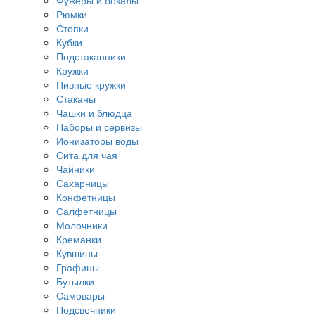
Фужеры и бокалы
Рюмки
Стопки
Кубки
Подстаканники
Кружки
Пивные кружки
Стаканы
Чашки и блюдца
Наборы и сервизы
Ионизаторы воды
Сита для чая
Чайники
Сахарницы
Конфетницы
Салфетницы
Молочники
Креманки
Кувшины
Графины
Бутылки
Самовары
Подсвечники