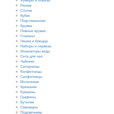
Фужеры и бокалы
Рюмки
Стопки
Кубки
Подстаканники
Кружки
Пивные кружки
Стаканы
Чашки и блюдца
Наборы и сервизы
Ионизаторы воды
Сита для чая
Чайники
Сахарницы
Конфетницы
Салфетницы
Молочники
Креманки
Кувшины
Графины
Бутылки
Самовары
Подсвечники