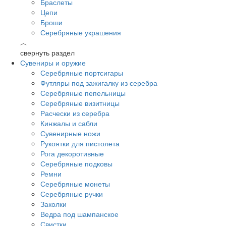
Браслеты
Цепи
Броши
Серебряные украшения
︿
свернуть раздел
Сувениры и оружие
Серебряные портсигары
Футляры под зажигалку из серебра
Серебряные пепельницы
Серебряные визитницы
Расчески из серебра
Кинжалы и сабли
Сувенирные ножи
Рукоятки для пистолета
Рога декоротивные
Серебряные подковы
Ремни
Серебряные монеты
Серебряные ручки
Заколки
Ведра под шампанское
Свистки