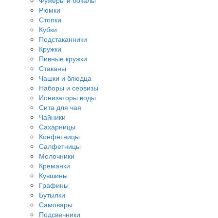
Фужеры и бокалы
Рюмки
Стопки
Кубки
Подстаканники
Кружки
Пивные кружки
Стаканы
Чашки и блюдца
Наборы и сервизы
Ионизаторы воды
Сита для чая
Чайники
Сахарницы
Конфетницы
Салфетницы
Молочники
Креманки
Кувшины
Графины
Бутылки
Самовары
Подсвечники