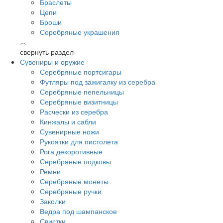
Браслеты
Цепи
Броши
Серебряные украшения
︿
свернуть раздел
Сувениры и оружие
Серебряные портсигары
Футляры под зажигалку из серебра
Серебряные пепельницы
Серебряные визитницы
Расчески из серебра
Кинжалы и сабли
Сувенирные ножи
Рукоятки для пистолета
Рога декоротивные
Серебряные подковы
Ремни
Серебряные монеты
Серебряные ручки
Заколки
Ведра под шампанское
Свистки