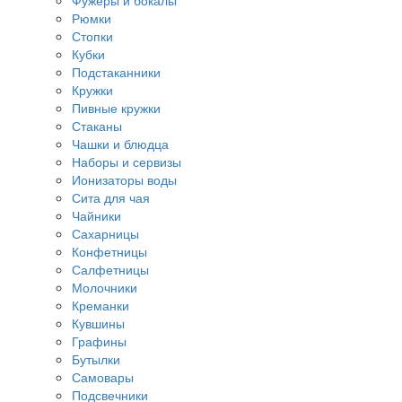
Фужеры и бокалы
Рюмки
Стопки
Кубки
Подстаканники
Кружки
Пивные кружки
Стаканы
Чашки и блюдца
Наборы и сервизы
Ионизаторы воды
Сита для чая
Чайники
Сахарницы
Конфетницы
Салфетницы
Молочники
Креманки
Кувшины
Графины
Бутылки
Самовары
Подсвечники