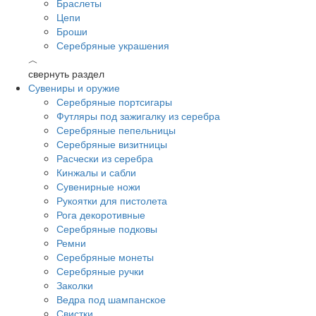
Браслеты
Цепи
Броши
Серебряные украшения
︿
свернуть раздел
Сувениры и оружие
Серебряные портсигары
Футляры под зажигалку из серебра
Серебряные пепельницы
Серебряные визитницы
Расчески из серебра
Кинжалы и сабли
Сувенирные ножи
Рукоятки для пистолета
Рога декоротивные
Серебряные подковы
Ремни
Серебряные монеты
Серебряные ручки
Заколки
Ведра под шампанское
Свистки