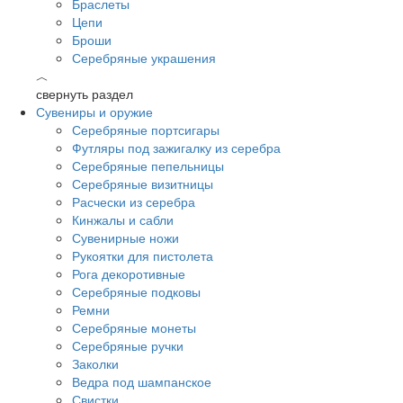
Браслеты
Цепи
Броши
Серебряные украшения
︿
свернуть раздел
Сувениры и оружие
Серебряные портсигары
Футляры под зажигалку из серебра
Серебряные пепельницы
Серебряные визитницы
Расчески из серебра
Кинжалы и сабли
Сувенирные ножи
Рукоятки для пистолета
Рога декоротивные
Серебряные подковы
Ремни
Серебряные монеты
Серебряные ручки
Заколки
Ведра под шампанское
Свистки