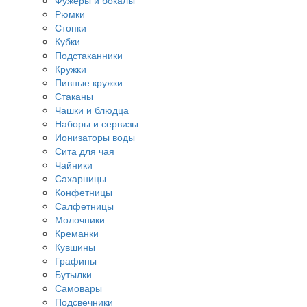
Фужеры и бокалы
Рюмки
Стопки
Кубки
Подстаканники
Кружки
Пивные кружки
Стаканы
Чашки и блюдца
Наборы и сервизы
Ионизаторы воды
Сита для чая
Чайники
Сахарницы
Конфетницы
Салфетницы
Молочники
Креманки
Кувшины
Графины
Бутылки
Самовары
Подсвечники