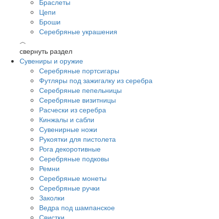
Браслеты
Цепи
Броши
Серебряные украшения
︿
свернуть раздел
Сувениры и оружие
Серебряные портсигары
Футляры под зажигалку из серебра
Серебряные пепельницы
Серебряные визитницы
Расчески из серебра
Кинжалы и сабли
Сувенирные ножи
Рукоятки для пистолета
Рога декоротивные
Серебряные подковы
Ремни
Серебряные монеты
Серебряные ручки
Заколки
Ведра под шампанское
Свистки