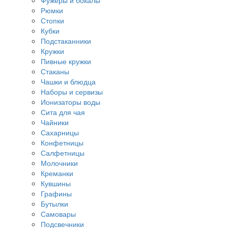
Фужеры и бокалы
Рюмки
Стопки
Кубки
Подстаканники
Кружки
Пивные кружки
Стаканы
Чашки и блюдца
Наборы и сервизы
Ионизаторы воды
Сита для чая
Чайники
Сахарницы
Конфетницы
Салфетницы
Молочники
Креманки
Кувшины
Графины
Бутылки
Самовары
Подсвечники