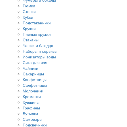
Фужеры и бокалы
Рюмки
Стопки
Кубки
Подстаканники
Кружки
Пивные кружки
Стаканы
Чашки и блюдца
Наборы и сервизы
Ионизаторы воды
Сита для чая
Чайники
Сахарницы
Конфетницы
Салфетницы
Молочники
Креманки
Кувшины
Графины
Бутылки
Самовары
Подсвечники