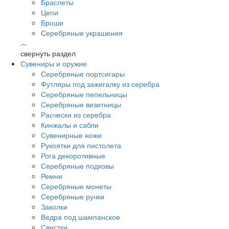
Браслеты
Цепи
Броши
Серебряные украшения
︿
свернуть раздел
Сувениры и оружие
Серебряные портсигары
Футляры под зажигалку из серебра
Серебряные пепельницы
Серебряные визитницы
Расчески из серебра
Кинжалы и сабли
Сувенирные ножи
Рукоятки для пистолета
Рога декоротивные
Серебряные подковы
Ремни
Серебряные монеты
Серебряные ручки
Заколки
Ведра под шампанское
Свистки