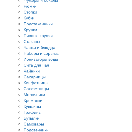
Фужеры и бокалы
Рюмки
Стопки
Кубки
Подстаканники
Кружки
Пивные кружки
Стаканы
Чашки и блюдца
Наборы и сервизы
Ионизаторы воды
Сита для чая
Чайники
Сахарницы
Конфетницы
Салфетницы
Молочники
Креманки
Кувшины
Графины
Бутылки
Самовары
Подсвечники