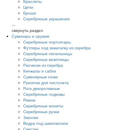
Браслеты
Цепи
Броши
Серебряные украшения
︿
свернуть раздел
Сувениры и оружие
Серебряные портсигары
Футляры под зажигалку из серебра
Серебряные пепельницы
Серебряные визитницы
Расчески из серебра
Кинжалы и сабли
Сувенирные ножи
Рукоятки для пистолета
Рога декоротивные
Серебряные подковы
Ремни
Серебряные монеты
Серебряные ручки
Заколки
Ведра под шампанское
Свистки