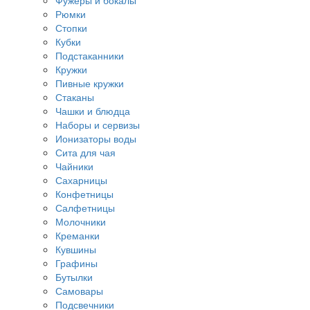
Фужеры и бокалы
Рюмки
Стопки
Кубки
Подстаканники
Кружки
Пивные кружки
Стаканы
Чашки и блюдца
Наборы и сервизы
Ионизаторы воды
Сита для чая
Чайники
Сахарницы
Конфетницы
Салфетницы
Молочники
Креманки
Кувшины
Графины
Бутылки
Самовары
Подсвечники