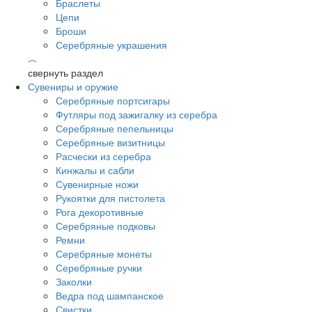
Браслеты
Цепи
Броши
Серебряные украшения
︿
свернуть раздел
Сувениры и оружие
Серебряные портсигары
Футляры под зажигалку из серебра
Серебряные пепельницы
Серебряные визитницы
Расчески из серебра
Кинжалы и сабли
Сувенирные ножи
Рукоятки для пистолета
Рога декоротивные
Серебряные подковы
Ремни
Серебряные монеты
Серебряные ручки
Заколки
Ведра под шампанское
Свистки