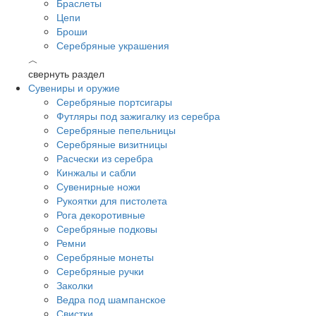
Браслеты
Цепи
Броши
Серебряные украшения
︿
свернуть раздел
Сувениры и оружие
Серебряные портсигары
Футляры под зажигалку из серебра
Серебряные пепельницы
Серебряные визитницы
Расчески из серебра
Кинжалы и сабли
Сувенирные ножи
Рукоятки для пистолета
Рога декоротивные
Серебряные подковы
Ремни
Серебряные монеты
Серебряные ручки
Заколки
Ведра под шампанское
Свистки