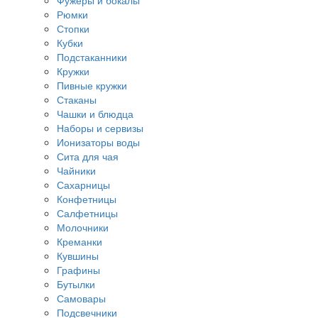
Фужеры и бокалы
Рюмки
Стопки
Кубки
Подстаканники
Кружки
Пивные кружки
Стаканы
Чашки и блюдца
Наборы и сервизы
Ионизаторы воды
Сита для чая
Чайники
Сахарницы
Конфетницы
Салфетницы
Молочники
Креманки
Кувшины
Графины
Бутылки
Самовары
Подсвечники