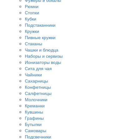
Фужеры и бокалы
Рюмки
Стопки
Кубки
Подстаканники
Кружки
Пивные кружки
Стаканы
Чашки и блюдца
Наборы и сервизы
Ионизаторы воды
Сита для чая
Чайники
Сахарницы
Конфетницы
Салфетницы
Молочники
Креманки
Кувшины
Графины
Бутылки
Самовары
Подсвечники