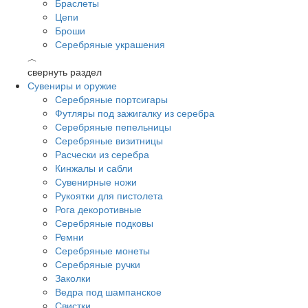
Браслеты
Цепи
Броши
Серебряные украшения
︿
свернуть раздел
Сувениры и оружие
Серебряные портсигары
Футляры под зажигалку из серебра
Серебряные пепельницы
Серебряные визитницы
Расчески из серебра
Кинжалы и сабли
Сувенирные ножи
Рукоятки для пистолета
Рога декоротивные
Серебряные подковы
Ремни
Серебряные монеты
Серебряные ручки
Заколки
Ведра под шампанское
Свистки