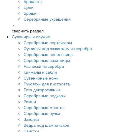
Браслеты
Цепи
Броши
Серебряные украшения
︿
свернуть раздел
Сувениры и оружие
Серебряные портсигары
Футляры под зажигалку из серебра
Серебряные пепельницы
Серебряные визитницы
Расчески из серебра
Кинжалы и сабли
Сувенирные ножи
Рукоятки для пистолета
Рога декоротивные
Серебряные подковы
Ремни
Серебряные монеты
Серебряные ручки
Заколки
Ведра под шампанское
Свистки