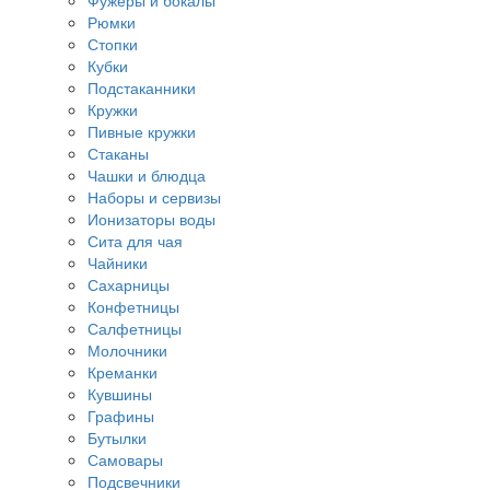
Фужеры и бокалы
Рюмки
Стопки
Кубки
Подстаканники
Кружки
Пивные кружки
Стаканы
Чашки и блюдца
Наборы и сервизы
Ионизаторы воды
Сита для чая
Чайники
Сахарницы
Конфетницы
Салфетницы
Молочники
Креманки
Кувшины
Графины
Бутылки
Самовары
Подсвечники