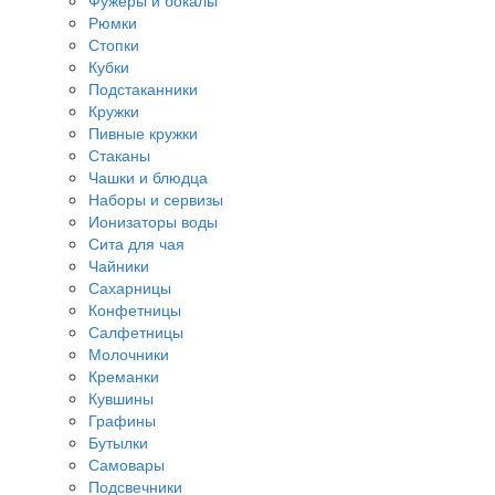
Фужеры и бокалы
Рюмки
Стопки
Кубки
Подстаканники
Кружки
Пивные кружки
Стаканы
Чашки и блюдца
Наборы и сервизы
Ионизаторы воды
Сита для чая
Чайники
Сахарницы
Конфетницы
Салфетницы
Молочники
Креманки
Кувшины
Графины
Бутылки
Самовары
Подсвечники