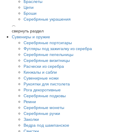
Браслеты
Цепи
Броши
Серебряные украшения
︿
свернуть раздел
Сувениры и оружие
Серебряные портсигары
Футляры под зажигалку из серебра
Серебряные пепельницы
Серебряные визитницы
Расчески из серебра
Кинжалы и сабли
Сувенирные ножи
Рукоятки для пистолета
Рога декоротивные
Серебряные подковы
Ремни
Серебряные монеты
Серебряные ручки
Заколки
Ведра под шампанское
Свистки