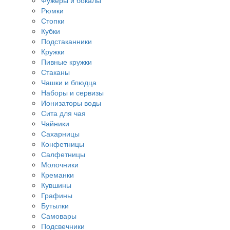
Фужеры и бокалы
Рюмки
Стопки
Кубки
Подстаканники
Кружки
Пивные кружки
Стаканы
Чашки и блюдца
Наборы и сервизы
Ионизаторы воды
Сита для чая
Чайники
Сахарницы
Конфетницы
Салфетницы
Молочники
Креманки
Кувшины
Графины
Бутылки
Самовары
Подсвечники