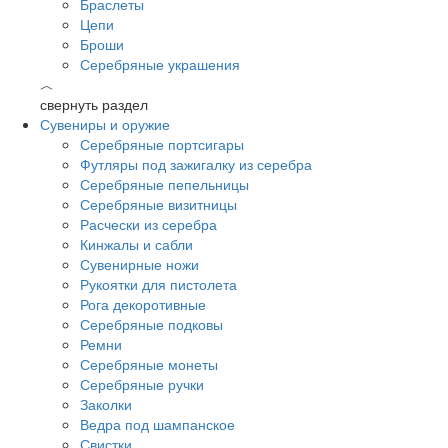
Браслеты
Цепи
Броши
Серебряные украшения
︿
свернуть раздел
Сувениры и оружие
Серебряные портсигары
Футляры под зажигалку из серебра
Серебряные пепельницы
Серебряные визитницы
Расчески из серебра
Кинжалы и сабли
Сувенирные ножи
Рукоятки для пистолета
Рога декоротивные
Серебряные подковы
Ремни
Серебряные монеты
Серебряные ручки
Заколки
Ведра под шампанское
Свистки