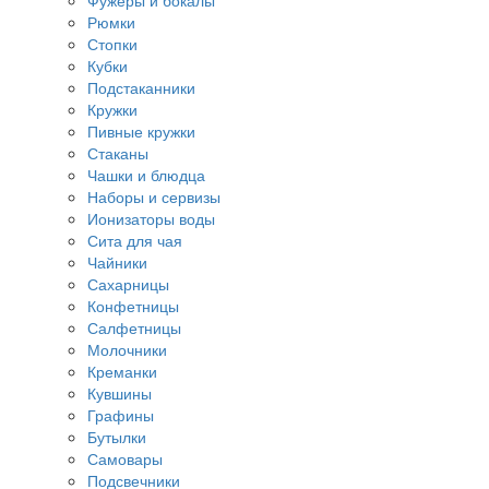
Фужеры и бокалы
Рюмки
Стопки
Кубки
Подстаканники
Кружки
Пивные кружки
Стаканы
Чашки и блюдца
Наборы и сервизы
Ионизаторы воды
Сита для чая
Чайники
Сахарницы
Конфетницы
Салфетницы
Молочники
Креманки
Кувшины
Графины
Бутылки
Самовары
Подсвечники