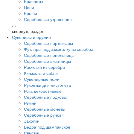
Браслеты
Цепи
Броши
Серебряные украшения
︿
свернуть раздел
Сувениры и оружие
Серебряные портсигары
Футляры под зажигалку из серебра
Серебряные пепельницы
Серебряные визитницы
Расчески из серебра
Кинжалы и сабли
Сувенирные ножи
Рукоятки для пистолета
Рога декоротивные
Серебряные подковы
Ремни
Серебряные монеты
Серебряные ручки
Заколки
Ведра под шампанское
Свистки