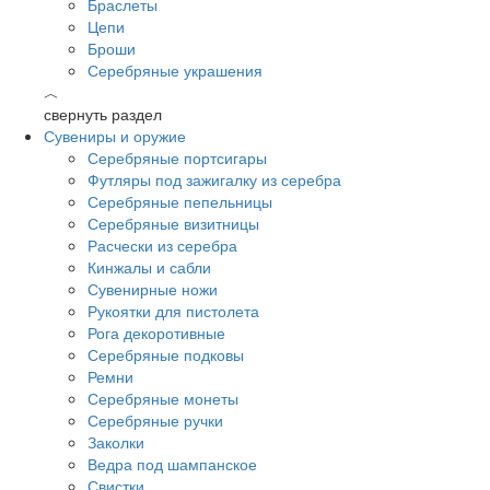
Браслеты
Цепи
Броши
Серебряные украшения
︿
свернуть раздел
Сувениры и оружие
Серебряные портсигары
Футляры под зажигалку из серебра
Серебряные пепельницы
Серебряные визитницы
Расчески из серебра
Кинжалы и сабли
Сувенирные ножи
Рукоятки для пистолета
Рога декоротивные
Серебряные подковы
Ремни
Серебряные монеты
Серебряные ручки
Заколки
Ведра под шампанское
Свистки