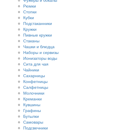
Фужеры и бокалы
Рюмки
Стопки
Кубки
Подстаканники
Кружки
Пивные кружки
Стаканы
Чашки и блюдца
Наборы и сервизы
Ионизаторы воды
Сита для чая
Чайники
Сахарницы
Конфетницы
Салфетницы
Молочники
Креманки
Кувшины
Графины
Бутылки
Самовары
Подсвечники