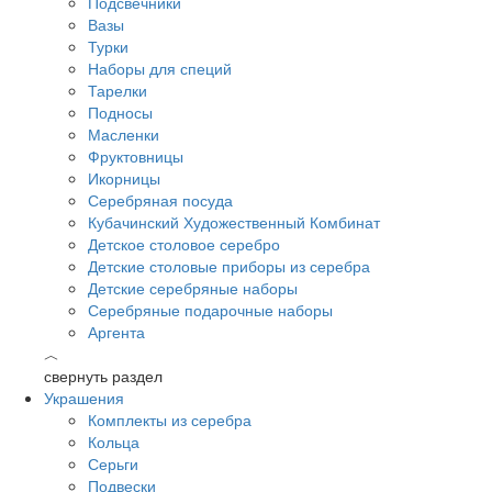
Подсвечники
Вазы
Турки
Наборы для специй
Тарелки
Подносы
Масленки
Фруктовницы
Икорницы
Серебряная посуда
Кубачинский Художественный Комбинат
Детское столовое серебро
Детские столовые приборы из серебра
Детские серебряные наборы
Серебряные подарочные наборы
Аргента
︿
свернуть раздел
Украшения
Комплекты из серебра
Кольца
Серьги
Подвески