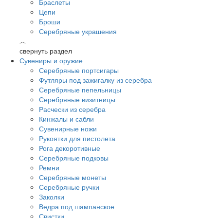
Браслеты
Цепи
Броши
Серебряные украшения
︿
свернуть раздел
Сувениры и оружие
Серебряные портсигары
Футляры под зажигалку из серебра
Серебряные пепельницы
Серебряные визитницы
Расчески из серебра
Кинжалы и сабли
Сувенирные ножи
Рукоятки для пистолета
Рога декоротивные
Серебряные подковы
Ремни
Серебряные монеты
Серебряные ручки
Заколки
Ведра под шампанское
Свистки