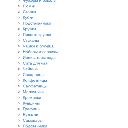
Фужеры и бокалы
Рюмки
Стопки
Кубки
Подстаканники
Кружки
Пивные кружки
Стаканы
Чашки и блюдца
Наборы и сервизы
Ионизаторы воды
Сита для чая
Чайники
Сахарницы
Конфетницы
Салфетницы
Молочники
Креманки
Кувшины
Графины
Бутылки
Самовары
Подсвечники