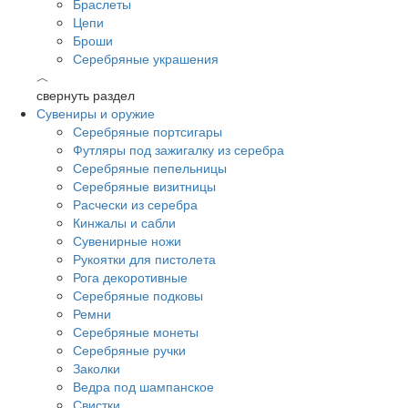
Браслеты
Цепи
Броши
Серебряные украшения
︿
свернуть раздел
Сувениры и оружие
Серебряные портсигары
Футляры под зажигалку из серебра
Серебряные пепельницы
Серебряные визитницы
Расчески из серебра
Кинжалы и сабли
Сувенирные ножи
Рукоятки для пистолета
Рога декоротивные
Серебряные подковы
Ремни
Серебряные монеты
Серебряные ручки
Заколки
Ведра под шампанское
Свистки