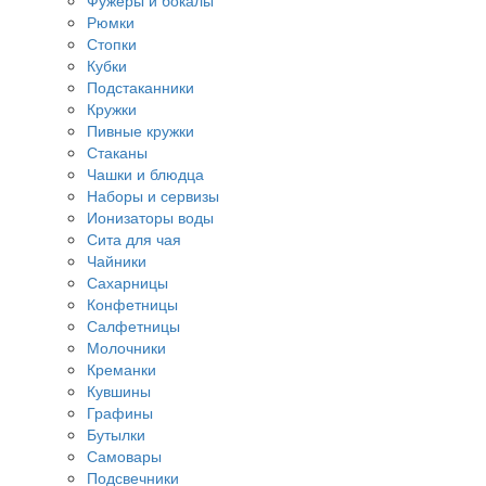
Фужеры и бокалы
Рюмки
Стопки
Кубки
Подстаканники
Кружки
Пивные кружки
Стаканы
Чашки и блюдца
Наборы и сервизы
Ионизаторы воды
Сита для чая
Чайники
Сахарницы
Конфетницы
Салфетницы
Молочники
Креманки
Кувшины
Графины
Бутылки
Самовары
Подсвечники