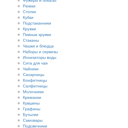
Фужеры и бокалы
Рюмки
Стопки
Кубки
Подстаканники
Кружки
Пивные кружки
Стаканы
Чашки и блюдца
Наборы и сервизы
Ионизаторы воды
Сита для чая
Чайники
Сахарницы
Конфетницы
Салфетницы
Молочники
Креманки
Кувшины
Графины
Бутылки
Самовары
Подсвечники