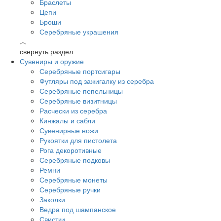
Браслеты
Цепи
Броши
Серебряные украшения
︿
свернуть раздел
Сувениры и оружие
Серебряные портсигары
Футляры под зажигалку из серебра
Серебряные пепельницы
Серебряные визитницы
Расчески из серебра
Кинжалы и сабли
Сувенирные ножи
Рукоятки для пистолета
Рога декоротивные
Серебряные подковы
Ремни
Серебряные монеты
Серебряные ручки
Заколки
Ведра под шампанское
Свистки