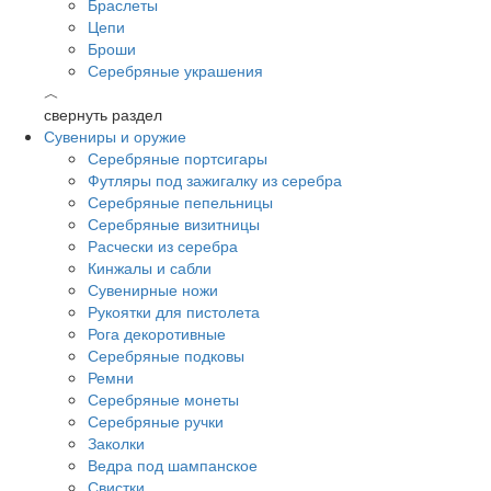
Браслеты
Цепи
Броши
Серебряные украшения
︿
свернуть раздел
Сувениры и оружие
Серебряные портсигары
Футляры под зажигалку из серебра
Серебряные пепельницы
Серебряные визитницы
Расчески из серебра
Кинжалы и сабли
Сувенирные ножи
Рукоятки для пистолета
Рога декоротивные
Серебряные подковы
Ремни
Серебряные монеты
Серебряные ручки
Заколки
Ведра под шампанское
Свистки