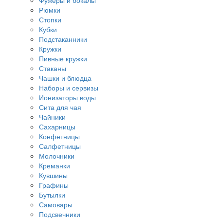
Фужеры и бокалы
Рюмки
Стопки
Кубки
Подстаканники
Кружки
Пивные кружки
Стаканы
Чашки и блюдца
Наборы и сервизы
Ионизаторы воды
Сита для чая
Чайники
Сахарницы
Конфетницы
Салфетницы
Молочники
Креманки
Кувшины
Графины
Бутылки
Самовары
Подсвечники