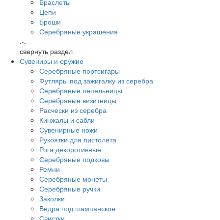
Браслеты
Цепи
Броши
Серебряные украшения
︿
свернуть раздел
Сувениры и оружие
Серебряные портсигары
Футляры под зажигалку из серебра
Серебряные пепельницы
Серебряные визитницы
Расчески из серебра
Кинжалы и сабли
Сувенирные ножи
Рукоятки для пистолета
Рога декоротивные
Серебряные подковы
Ремни
Серебряные монеты
Серебряные ручки
Заколки
Ведра под шампанское
Свистки