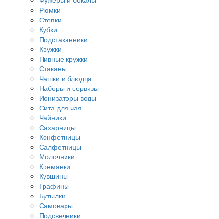
Фужеры и бокалы
Рюмки
Стопки
Кубки
Подстаканники
Кружки
Пивные кружки
Стаканы
Чашки и блюдца
Наборы и сервизы
Ионизаторы воды
Сита для чая
Чайники
Сахарницы
Конфетницы
Салфетницы
Молочники
Креманки
Кувшины
Графины
Бутылки
Самовары
Подсвечники