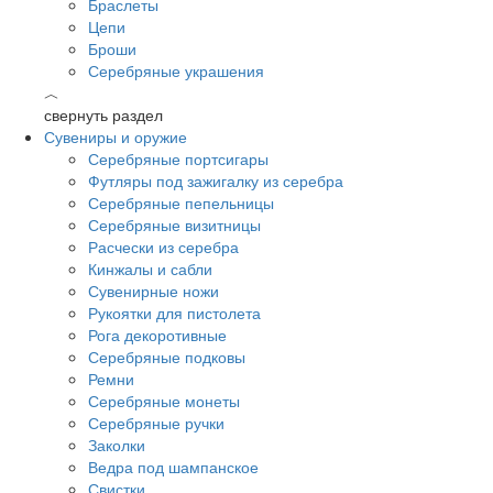
Браслеты
Цепи
Броши
Серебряные украшения
︿
свернуть раздел
Сувениры и оружие
Серебряные портсигары
Футляры под зажигалку из серебра
Серебряные пепельницы
Серебряные визитницы
Расчески из серебра
Кинжалы и сабли
Сувенирные ножи
Рукоятки для пистолета
Рога декоротивные
Серебряные подковы
Ремни
Серебряные монеты
Серебряные ручки
Заколки
Ведра под шампанское
Свистки