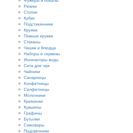
Фужеры и бокалы
Рюмки
Стопки
Кубки
Подстаканники
Кружки
Пивные кружки
Стаканы
Чашки и блюдца
Наборы и сервизы
Ионизаторы воды
Сита для чая
Чайники
Сахарницы
Конфетницы
Салфетницы
Молочники
Креманки
Кувшины
Графины
Бутылки
Самовары
Подсвечники