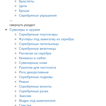
Браслеты
Цепи
Броши
Серебряные украшения
︿
свернуть раздел
Сувениры и оружие
Серебряные портсигары
Футляры под зажигалку из серебра
Серебряные пепельницы
Серебряные визитницы
Расчески из серебра
Кинжалы и сабли
Сувенирные ножи
Рукоятки для пистолета
Рога декоротивные
Серебряные подковы
Ремни
Серебряные монеты
Серебряные ручки
Заколки
Ведра под шампанское
Свистки