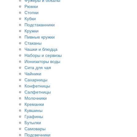
Фужеры и бокалы
Рюмки
Стопки
Кубки
Подстаканники
Кружки
Пивные кружки
Стаканы
Чашки и блюдца
Наборы и сервизы
Ионизаторы воды
Сита для чая
Чайники
Сахарницы
Конфетницы
Салфетницы
Молочники
Креманки
Кувшины
Графины
Бутылки
Самовары
Подсвечники