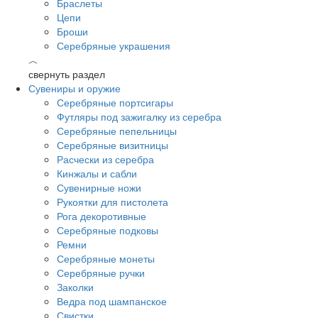
Браслеты
Цепи
Броши
Серебряные украшения
︿
свернуть раздел
Сувениры и оружие
Серебряные портсигары
Футляры под зажигалку из серебра
Серебряные пепельницы
Серебряные визитницы
Расчески из серебра
Кинжалы и сабли
Сувенирные ножи
Рукоятки для пистолета
Рога декоротивные
Серебряные подковы
Ремни
Серебряные монеты
Серебряные ручки
Заколки
Ведра под шампанское
Свистки