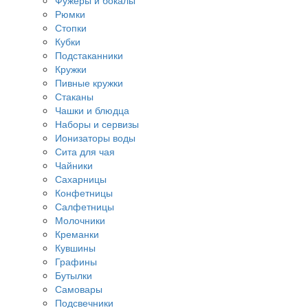
Фужеры и бокалы
Рюмки
Стопки
Кубки
Подстаканники
Кружки
Пивные кружки
Стаканы
Чашки и блюдца
Наборы и сервизы
Ионизаторы воды
Сита для чая
Чайники
Сахарницы
Конфетницы
Салфетницы
Молочники
Креманки
Кувшины
Графины
Бутылки
Самовары
Подсвечники