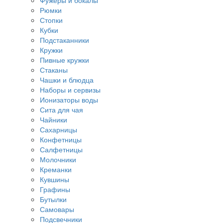
Фужеры и бокалы
Рюмки
Стопки
Кубки
Подстаканники
Кружки
Пивные кружки
Стаканы
Чашки и блюдца
Наборы и сервизы
Ионизаторы воды
Сита для чая
Чайники
Сахарницы
Конфетницы
Салфетницы
Молочники
Креманки
Кувшины
Графины
Бутылки
Самовары
Подсвечники