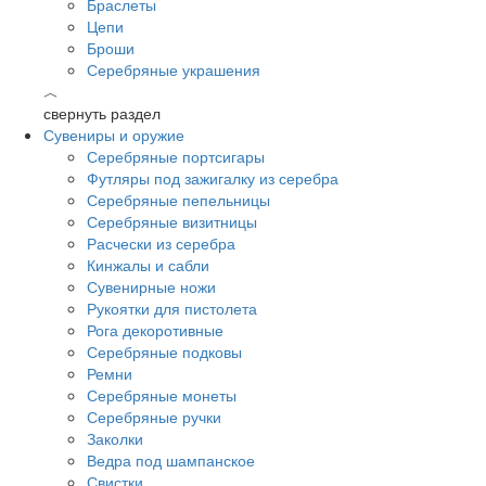
Браслеты
Цепи
Броши
Серебряные украшения
︿
свернуть раздел
Сувениры и оружие
Серебряные портсигары
Футляры под зажигалку из серебра
Серебряные пепельницы
Серебряные визитницы
Расчески из серебра
Кинжалы и сабли
Сувенирные ножи
Рукоятки для пистолета
Рога декоротивные
Серебряные подковы
Ремни
Серебряные монеты
Серебряные ручки
Заколки
Ведра под шампанское
Свистки