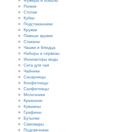
Фужеры и бокалы
Рюмки
Стопки
Кубки
Подстаканники
Кружки
Пивные кружки
Стаканы
Чашки и блюдца
Наборы и сервизы
Ионизаторы воды
Сита для чая
Чайники
Сахарницы
Конфетницы
Салфетницы
Молочники
Креманки
Кувшины
Графины
Бутылки
Самовары
Подсвечники