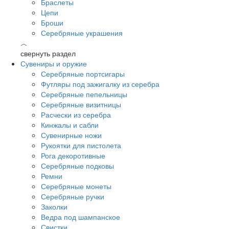
Браслеты
Цепи
Броши
Серебряные украшения
︿
свернуть раздел
Сувениры и оружие
Серебряные портсигары
Футляры под зажигалку из серебра
Серебряные пепельницы
Серебряные визитницы
Расчески из серебра
Кинжалы и сабли
Сувенирные ножи
Рукоятки для пистолета
Рога декоротивные
Серебряные подковы
Ремни
Серебряные монеты
Серебряные ручки
Заколки
Ведра под шампанское
Свистки