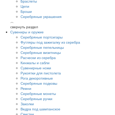
Браслеты
Цепи
Броши
Серебряные украшения
︿
свернуть раздел
Сувениры и оружие
Серебряные портсигары
Футляры под зажигалку из серебра
Серебряные пепельницы
Серебряные визитницы
Расчески из серебра
Кинжалы и сабли
Сувенирные ножи
Рукоятки для пистолета
Рога декоротивные
Серебряные подковы
Ремни
Серебряные монеты
Серебряные ручки
Заколки
Ведра под шампанское
Свистки