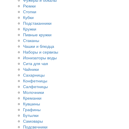
Фужеры и бокалы
Рюмки
Стопки
Кубки
Подстаканники
Кружки
Пивные кружки
Стаканы
Чашки и блюдца
Наборы и сервизы
Ионизаторы воды
Сита для чая
Чайники
Сахарницы
Конфетницы
Салфетницы
Молочники
Креманки
Кувшины
Графины
Бутылки
Самовары
Подсвечники