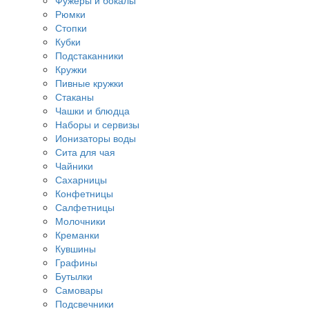
Фужеры и бокалы
Рюмки
Стопки
Кубки
Подстаканники
Кружки
Пивные кружки
Стаканы
Чашки и блюдца
Наборы и сервизы
Ионизаторы воды
Сита для чая
Чайники
Сахарницы
Конфетницы
Салфетницы
Молочники
Креманки
Кувшины
Графины
Бутылки
Самовары
Подсвечники