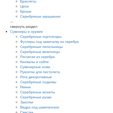
Браслеты
Цепи
Броши
Серебряные украшения
︿
свернуть раздел
Сувениры и оружие
Серебряные портсигары
Футляры под зажигалку из серебра
Серебряные пепельницы
Серебряные визитницы
Расчески из серебра
Кинжалы и сабли
Сувенирные ножи
Рукоятки для пистолета
Рога декоротивные
Серебряные подковы
Ремни
Серебряные монеты
Серебряные ручки
Заколки
Ведра под шампанское
Свистки