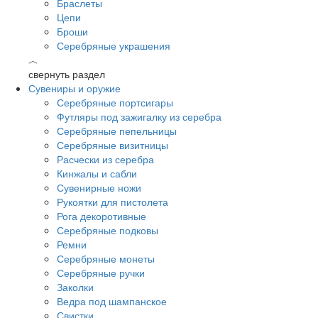
Браслеты
Цепи
Броши
Серебряные украшения
︿
свернуть раздел
Сувениры и оружие
Серебряные портсигары
Футляры под зажигалку из серебра
Серебряные пепельницы
Серебряные визитницы
Расчески из серебра
Кинжалы и сабли
Сувенирные ножи
Рукоятки для пистолета
Рога декоротивные
Серебряные подковы
Ремни
Серебряные монеты
Серебряные ручки
Заколки
Ведра под шампанское
Свистки