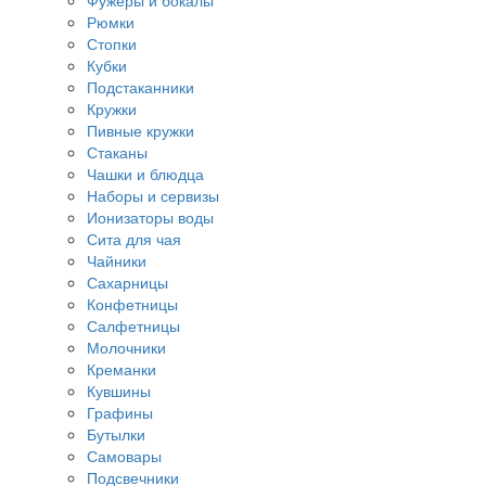
Фужеры и бокалы
Рюмки
Стопки
Кубки
Подстаканники
Кружки
Пивные кружки
Стаканы
Чашки и блюдца
Наборы и сервизы
Ионизаторы воды
Сита для чая
Чайники
Сахарницы
Конфетницы
Салфетницы
Молочники
Креманки
Кувшины
Графины
Бутылки
Самовары
Подсвечники