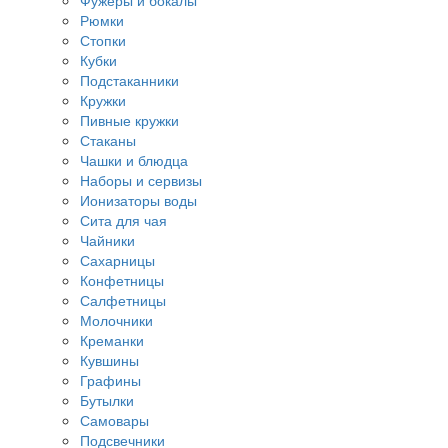
Фужеры и бокалы
Рюмки
Стопки
Кубки
Подстаканники
Кружки
Пивные кружки
Стаканы
Чашки и блюдца
Наборы и сервизы
Ионизаторы воды
Сита для чая
Чайники
Сахарницы
Конфетницы
Салфетницы
Молочники
Креманки
Кувшины
Графины
Бутылки
Самовары
Подсвечники