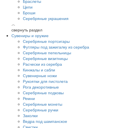
Браслеты
Цепи
Броши
Серебряные украшения
︿
свернуть раздел
Сувениры и оружие
Серебряные портсигары
Футляры под зажигалку из серебра
Серебряные пепельницы
Серебряные визитницы
Расчески из серебра
Кинжалы и сабли
Сувенирные ножи
Рукоятки для пистолета
Рога декоротивные
Серебряные подковы
Ремни
Серебряные монеты
Серебряные ручки
Заколки
Ведра под шампанское
Свистки