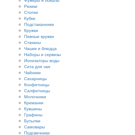
Фужеры и бокалы
Рюмки
Стопки
Кубки
Подстаканники
Кружки
Пивные кружки
Стаканы
Чашки и блюдца
Наборы и сервизы
Ионизаторы воды
Сита для чая
Чайники
Сахарницы
Конфетницы
Салфетницы
Молочники
Креманки
Кувшины
Графины
Бутылки
Самовары
Подсвечники