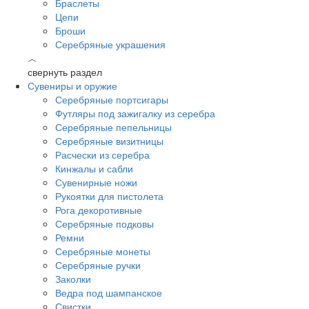
Браслеты
Цепи
Броши
Серебряные украшения
︿
свернуть раздел
Сувениры и оружие
Серебряные портсигары
Футляры под зажигалку из серебра
Серебряные пепельницы
Серебряные визитницы
Расчески из серебра
Кинжалы и сабли
Сувенирные ножи
Рукоятки для пистолета
Рога декоротивные
Серебряные подковы
Ремни
Серебряные монеты
Серебряные ручки
Заколки
Ведра под шампанское
Свистки