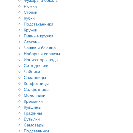
Фужеры и бокалы
Рюмки
Стопки
Кубки
Подстаканники
Кружки
Пивные кружки
Стаканы
Чашки и блюдца
Наборы и сервизы
Ионизаторы воды
Сита для чая
Чайники
Сахарницы
Конфетницы
Салфетницы
Молочники
Креманки
Кувшины
Графины
Бутылки
Самовары
Подсвечники