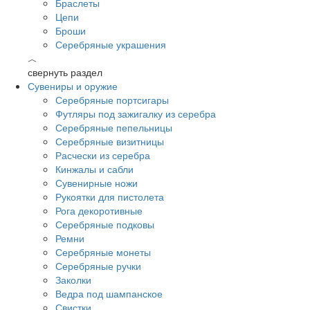
Браслеты
Цепи
Броши
Серебряные украшения
︿
свернуть раздел
Сувениры и оружие
Серебряные портсигары
Футляры под зажигалку из серебра
Серебряные пепельницы
Серебряные визитницы
Расчески из серебра
Кинжалы и сабли
Сувенирные ножи
Рукоятки для пистолета
Рога декоротивные
Серебряные подковы
Ремни
Серебряные монеты
Серебряные ручки
Заколки
Ведра под шампанское
Свистки