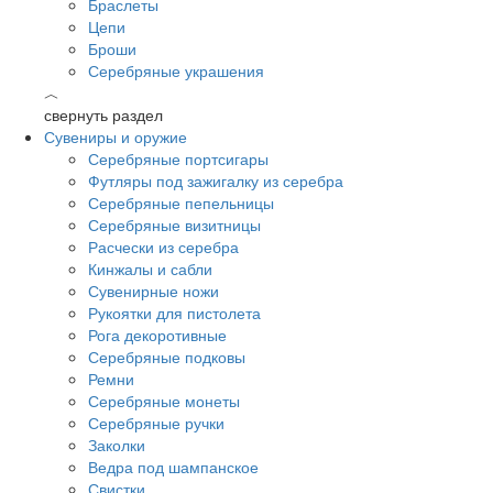
Браслеты
Цепи
Броши
Серебряные украшения
︿
свернуть раздел
Сувениры и оружие
Серебряные портсигары
Футляры под зажигалку из серебра
Серебряные пепельницы
Серебряные визитницы
Расчески из серебра
Кинжалы и сабли
Сувенирные ножи
Рукоятки для пистолета
Рога декоротивные
Серебряные подковы
Ремни
Серебряные монеты
Серебряные ручки
Заколки
Ведра под шампанское
Свистки