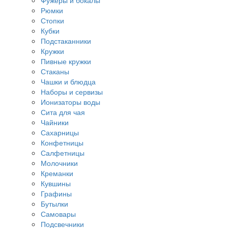
Фужеры и бокалы
Рюмки
Стопки
Кубки
Подстаканники
Кружки
Пивные кружки
Стаканы
Чашки и блюдца
Наборы и сервизы
Ионизаторы воды
Сита для чая
Чайники
Сахарницы
Конфетницы
Салфетницы
Молочники
Креманки
Кувшины
Графины
Бутылки
Самовары
Подсвечники