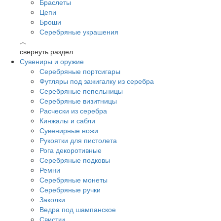
Браслеты
Цепи
Броши
Серебряные украшения
︿
свернуть раздел
Сувениры и оружие
Серебряные портсигары
Футляры под зажигалку из серебра
Серебряные пепельницы
Серебряные визитницы
Расчески из серебра
Кинжалы и сабли
Сувенирные ножи
Рукоятки для пистолета
Рога декоротивные
Серебряные подковы
Ремни
Серебряные монеты
Серебряные ручки
Заколки
Ведра под шампанское
Свистки