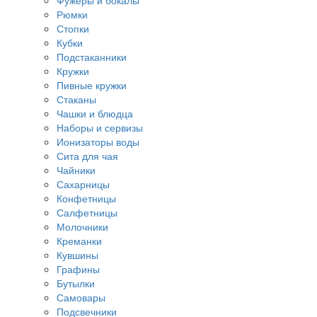
Фужеры и бокалы
Рюмки
Стопки
Кубки
Подстаканники
Кружки
Пивные кружки
Стаканы
Чашки и блюдца
Наборы и сервизы
Ионизаторы воды
Сита для чая
Чайники
Сахарницы
Конфетницы
Салфетницы
Молочники
Креманки
Кувшины
Графины
Бутылки
Самовары
Подсвечники