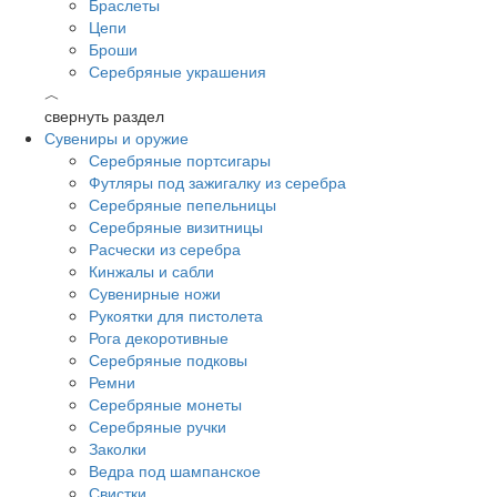
Браслеты
Цепи
Броши
Серебряные украшения
︿
свернуть раздел
Сувениры и оружие
Серебряные портсигары
Футляры под зажигалку из серебра
Серебряные пепельницы
Серебряные визитницы
Расчески из серебра
Кинжалы и сабли
Сувенирные ножи
Рукоятки для пистолета
Рога декоротивные
Серебряные подковы
Ремни
Серебряные монеты
Серебряные ручки
Заколки
Ведра под шампанское
Свистки