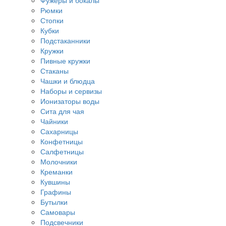
Фужеры и бокалы
Рюмки
Стопки
Кубки
Подстаканники
Кружки
Пивные кружки
Стаканы
Чашки и блюдца
Наборы и сервизы
Ионизаторы воды
Сита для чая
Чайники
Сахарницы
Конфетницы
Салфетницы
Молочники
Креманки
Кувшины
Графины
Бутылки
Самовары
Подсвечники