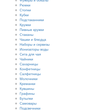
Фужеры и бокалы
Рюмки
Стопки
Кубки
Подстаканники
Кружки
Пивные кружки
Стаканы
Чашки и блюдца
Наборы и сервизы
Ионизаторы воды
Сита для чая
Чайники
Сахарницы
Конфетницы
Салфетницы
Молочники
Креманки
Кувшины
Графины
Бутылки
Самовары
Подсвечники