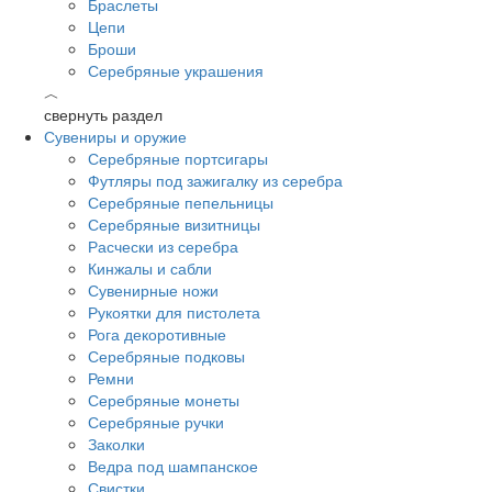
Браслеты
Цепи
Броши
Серебряные украшения
︿
свернуть раздел
Сувениры и оружие
Серебряные портсигары
Футляры под зажигалку из серебра
Серебряные пепельницы
Серебряные визитницы
Расчески из серебра
Кинжалы и сабли
Сувенирные ножи
Рукоятки для пистолета
Рога декоротивные
Серебряные подковы
Ремни
Серебряные монеты
Серебряные ручки
Заколки
Ведра под шампанское
Свистки