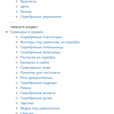
Браслеты
Цепи
Броши
Серебряные украшения
︿
свернуть раздел
Сувениры и оружие
Серебряные портсигары
Футляры под зажигалку из серебра
Серебряные пепельницы
Серебряные визитницы
Расчески из серебра
Кинжалы и сабли
Сувенирные ножи
Рукоятки для пистолета
Рога декоротивные
Серебряные подковы
Ремни
Серебряные монеты
Серебряные ручки
Заколки
Ведра под шампанское
Свистки