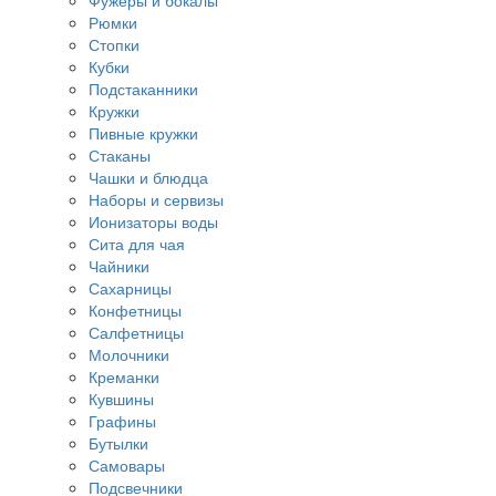
Фужеры и бокалы
Рюмки
Стопки
Кубки
Подстаканники
Кружки
Пивные кружки
Стаканы
Чашки и блюдца
Наборы и сервизы
Ионизаторы воды
Сита для чая
Чайники
Сахарницы
Конфетницы
Салфетницы
Молочники
Креманки
Кувшины
Графины
Бутылки
Самовары
Подсвечники