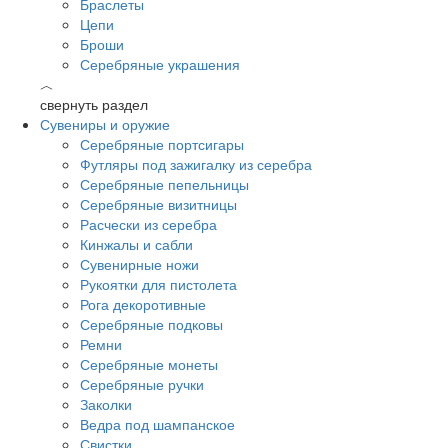
Браслеты
Цепи
Броши
Серебряные украшения
︿
свернуть раздел
Сувениры и оружие
Серебряные портсигары
Футляры под зажигалку из серебра
Серебряные пепельницы
Серебряные визитницы
Расчески из серебра
Кинжалы и сабли
Сувенирные ножи
Рукоятки для пистолета
Рога декоротивные
Серебряные подковы
Ремни
Серебряные монеты
Серебряные ручки
Заколки
Ведра под шампанское
Свистки