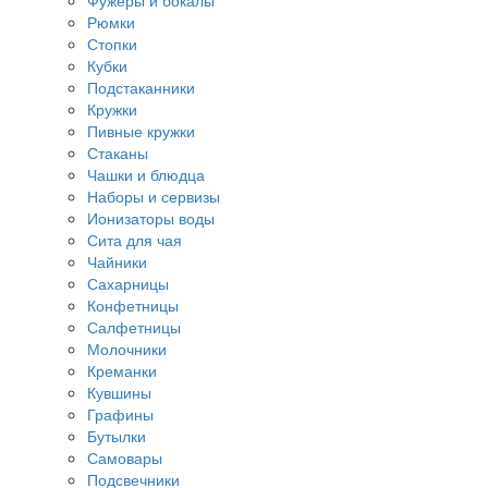
Фужеры и бокалы
Рюмки
Стопки
Кубки
Подстаканники
Кружки
Пивные кружки
Стаканы
Чашки и блюдца
Наборы и сервизы
Ионизаторы воды
Сита для чая
Чайники
Сахарницы
Конфетницы
Салфетницы
Молочники
Креманки
Кувшины
Графины
Бутылки
Самовары
Подсвечники